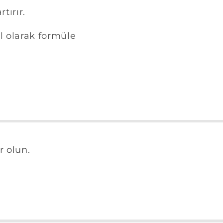
tırır.
el olarak formüle
r olun.