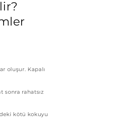
lir?
mler
r oluşur. Kapalı
at sonra rahatsız
rdeki kötü kokuyu