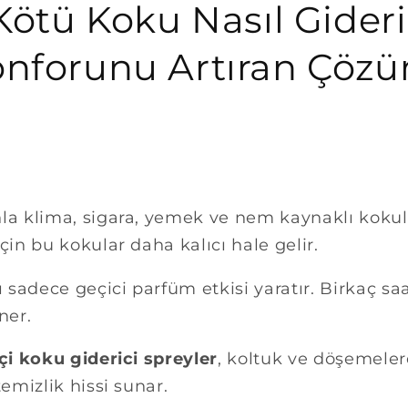
 Kötü Koku Nasıl Gideri
onforunu Artıran Çözü
la klima, sigara, yemek ve nem kaynaklı kokula
çin bu kokular daha kalıcı hale gelir.
ı sadece geçici parfüm etkisi yaratır. Birkaç sa
ner.
içi koku giderici spreyler
, koltuk ve döşemele
emizlik hissi sunar.