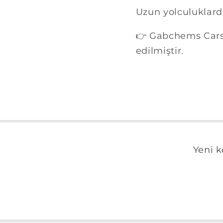
Uzun yolculuklarda
👉 Gabchems Cars E
edilmiştir.
Yeni k